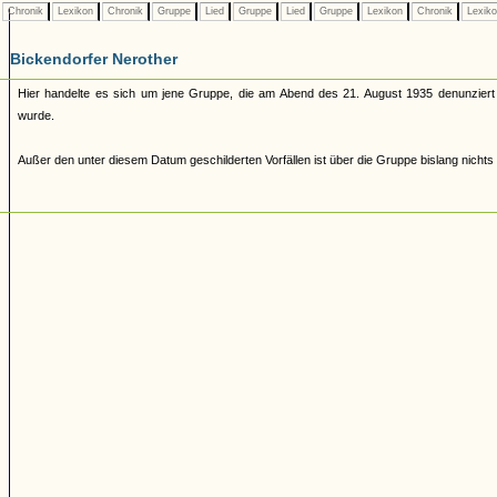
Chronik
Lexikon
Chronik
Gruppe
Lied
Gruppe
Lied
Gruppe
Lexikon
Chronik
Lexik
Bickendorfer Nerother
Hier handelte es sich um jene Gruppe, die am Abend des 21. August 1935 denunzier
wurde.
Außer den unter diesem Datum geschilderten Vorfällen ist über die Gruppe bislang nichts