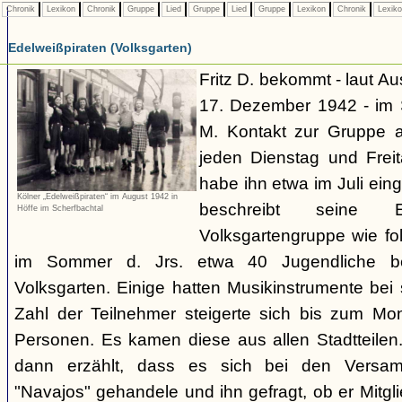
Chronik
Lexikon
Chronik
Gruppe
Lied
Gruppe
Lied
Gruppe
Lexikon
Chronik
Lexik
Edelweißpiraten (Volksgarten)
Fritz D. bekommt - laut A
17. Dezember 1942 - im
M. Kontakt zur Gruppe 
jeden Dienstag und Frei
habe ihn etwa im Juli ei
Kölner „Edelweißpiraten“ im August 1942 in
beschreibt seine 
Höffe im Scherfbachtal
Volksgartengruppe wie fo
im Sommer d. Jrs. etwa 40 Jugendliche bei
Volksgarten. Einige hatten Musikinstrumente bei
Zahl der Teilnehmer steigerte sich bis zum Mo
Personen. Es kamen diese aus allen Stadtteilen
dann erzählt, dass es sich bei den Versa
"Navajos" gehandele und ihn gefragt, ob er Mitgl