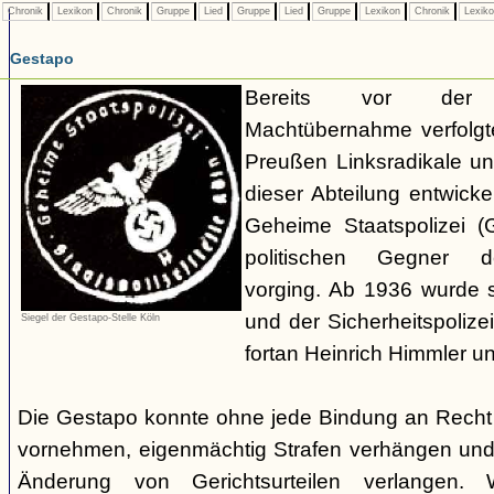
Chronik
Lexikon
Chronik
Gruppe
Lied
Gruppe
Lied
Gruppe
Lexikon
Chronik
Lexik
Gestapo
Bereits vor der nat
Machtübernahme verfolgte 
Preußen Linksradikale u
dieser Abteilung entwicke
Geheime Staatspolizei (
politischen Gegner de
vorging. Ab 1936 wurde si
und der Sicherheitspolize
Siegel der Gestapo-Stelle Köln
fortan Heinrich Himmler u
Die Gestapo konnte ohne jede Bindung an Rech
vornehmen, eigenmächtig Strafen verhängen und
Änderung von Gerichtsurteilen verlangen. Wi