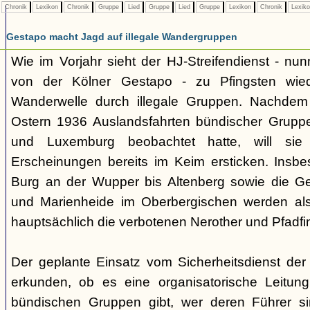
Chronik
Lexikon
Chronik
Gruppe
Lied
Gruppe
Lied
Gruppe
Lexikon
Chronik
Lexik
Gestapo macht Jagd auf illegale Wandergruppen
Wie im Vorjahr sieht der HJ-Streifendienst - nunm
von der Kölner Gestapo - zu Pfingsten wie
Wanderwelle durch illegale Gruppen. Nachdem
Ostern 1936 Auslandsfahrten bündischer Gruppe
und Luxemburg beobachtet hatte, will sie 
Erscheinungen bereits im Keim ersticken. Insb
Burg an der Wupper bis Altenberg sowie die
und Marienheide im Oberbergischen werden als
hauptsächlich die verbotenen Nerother und Pfadfin
Der geplante Einsatz vom Sicherheitsdienst der 
erkunden, ob es eine organisatorische Leitung
bündischen Gruppen gibt, wer deren Führer s