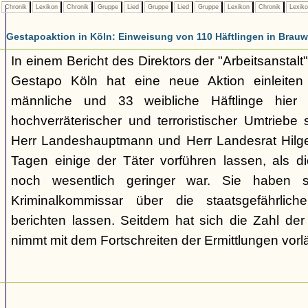
Chronik
Lexikon
Chronik
Gruppe
Lied
Gruppe
Lied
Gruppe
Lexikon
Chronik
Lexik
Gestapoaktion in Köln: Einweisung von 110 Häftlingen in Brauw
In einem Bericht des Direktors der "Arbeitsanstalt"
Gestapo Köln hat eine neue Aktion einleite
männliche und 33 weibliche Häftlinge hier u
hochverräterischer und terroristischer Umtriebe
Herr Landeshauptmann und Herr Landesrat Hilge
Tagen einige der Täter vorführen lassen, als di
noch wesentlich geringer war. Sie haben 
Kriminalkommissar über die staatsgefährlich
berichten lassen. Seitdem hat sich die Zahl der
nimmt mit dem Fortschreiten der Ermittlungen vorl