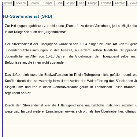
Chronik
Lexikon
Chronik
Gruppe
Lied
Gruppe
Lied
Gruppe
Lexikon
Chronik
Lexik
HJ-Streifendienst (SRD)
Zur Hitlerjugend gehörten verschiedene „Dienste“, zu deren Verrichtung jedes Mitglied 
in der Kriegszeit auch der „Jugenddienst“.
Der Streifendienst der Hitlerjugend wurde schon 1934 eingeführt, eine Art von "Jugendpo
Jugendschutzbestimmungen in der Freizeit, außerdem sollten feindliche Gruppenb
Jugendlicher im Alter von 10-18 Jahren, die Angehörigen der Hitlerjugend selbst mi
Befugnisse an, die ihnen nicht zustanden.
Das ließen sich etwa die Edelweißpiraten im Rhein-Ruhrgebiet nicht gefallen, somit
Konflikt durch das schwammig formulierte Verbot der Weiterführung der Bündischen Ju
Singen usw. dadurch in einen Generalverdacht geriet. In zahlreichen Fällen brachte
regelrecht hervor.
Durch den Streifendienst war die Hitlerjugend eine maßgebliche Institution soziale
weitergab. Im Lauf weiterer Ermittlungen erwies sich oftmals ihre Übertriebenheit, oftmal