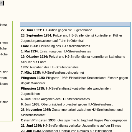
on
ienst,
22. Juni 1933:
HJ-Aktion gegen die Jugendbünde
23. September 1934:
Polizei und HJ-Streifendienst kontrollieren Kölner
Jugendorganisationen auf Fahrt in Odenthal
ng von
Ende 1933:
Einrichtung des HJ-Streifendienstes
icher
1. Mai 1934:
Einrichtung des HJ-Streifendienstes
liche
19. Oktober 1934:
Polizei und HJ-Streifendienst kontrollieren katholische
Schüler auf Fahrt
1935:
Aufgaben des HJ-Streifendienstes
e der
7. März 1935:
HJ-Streifendienst eingerichtet
effen,
Pfingsten 1935:
Pfingsten 1935: Einheitlicher Streifendienst-Einsatz gegen
illegale Wanderer
iquen
Pfingsten 1935:
HJ-Streifendienst kontrolliert alle wandernden
Jugendlichen
6. Juni 1935:
Aufgaben des HJ-Streifendienstes
stapo
6. Juni 1935:
Oberpräsident protestiert gegen HJ-Streifendienst
23. November 1935:
Zusammenarbeit zwischen HJ-Streifendienst und
Sicherheitsdienst
Ostern/Pfingsten 1936:
Gestapo macht Jagd auf illegale Wandergruppen
21. Juni 1936:
HJ-Streifendienst verhaftet Jugendliche auf der Kirmes
20. Juli 1936:
Angeblicher Überfall von Navajos auf Hitlerjungen