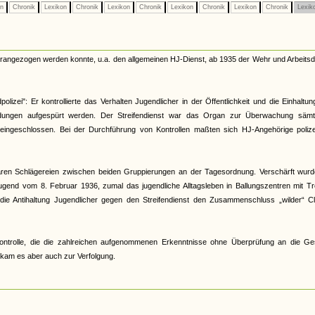
on
Chronik
Lexikon
Chronik
Lexikon
Chronik
Lexikon
Chronik
Lexikon
Chronik
Lexik
herangezogen werden konnte, u.a. den allgemeinen HJ-Dienst, ab 1935 der Wehr und Arbeitsd
lizei": Er kontrollierte das Verhalten Jugendlicher in der Öffentlichkeit und die Einhaltu
ildungen aufgespürt werden. Der Streifendienst war das Organ zur Überwachung sämtl
t eingeschlossen. Bei der Durchführung von Kontrollen maßten sich HJ-Angehörige polizei
 waren Schlägereien zwischen beiden Gruppierungen an der Tagesordnung. Verschärft wurd
gend vom 8. Februar 1936, zumal das jugendliche Alltagsleben in Ballungszentren mit Tr
 die Antihaltung Jugendlicher gegen den Streifendienst den Zusammenschluss „wilder“ Cl
r Kontrolle, die die zahlreichen aufgenommenen Erkenntnisse ohne Überprüfung an die Ge
s kam es aber auch zur Verfolgung.