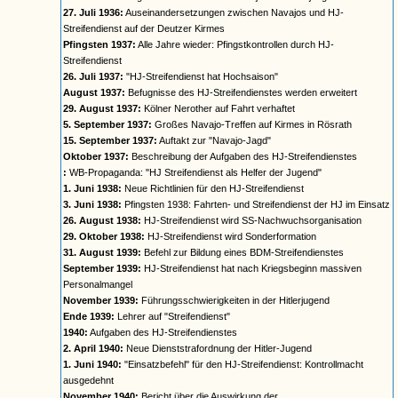
27. Juli 1936:
Auseinandersetzungen zwischen Navajos und HJ-
Streifendienst auf der Deutzer Kirmes
Pfingsten 1937:
Alle Jahre wieder: Pfingstkontrollen durch HJ-
Streifendienst
26. Juli 1937:
"HJ-Streifendienst hat Hochsaison"
August 1937:
Befugnisse des HJ-Streifendienstes werden erweitert
29. August 1937:
Kölner Nerother auf Fahrt verhaftet
5. September 1937:
Großes Navajo-Treffen auf Kirmes in Rösrath
15. September 1937:
Auftakt zur "Navajo-Jagd"
Oktober 1937:
Beschreibung der Aufgaben des HJ-Streifendienstes
:
WB-Propaganda: "HJ Streifendienst als Helfer der Jugend"
1. Juni 1938:
Neue Richtlinien für den HJ-Streifendienst
3. Juni 1938:
Pfingsten 1938: Fahrten- und Streifendienst der HJ im Einsatz
26. August 1938:
HJ-Streifendienst wird SS-Nachwuchsorganisation
29. Oktober 1938:
HJ-Streifendienst wird Sonderformation
31. August 1939:
Befehl zur Bildung eines BDM-Streifendienstes
September 1939:
HJ-Streifendienst hat nach Kriegsbeginn massiven
Personalmangel
November 1939:
Führungsschwierigkeiten in der Hitlerjugend
Ende 1939:
Lehrer auf "Streifendienst"
1940:
Aufgaben des HJ-Streifendienstes
2. April 1940:
Neue Dienststrafordnung der Hitler-Jugend
1. Juni 1940:
"Einsatzbefehl" für den HJ-Streifendienst: Kontrollmacht
ausgedehnt
November 1940:
Bericht über die Auswirkung der