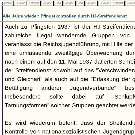
Chronik
Lexikon
Chronik
Gruppe
Lied
Gruppe
Lied
Gruppe
Lexikon
Chronik
Lexik
Alle Jahre wieder: Pfingstkontrollen durch HJ-Streifendienst
Auch zu Pfingsten 1937 ist der HJ-Streifendiens
zahlreiche illegal wandernde Gruppen von 
veranlasst die Reichsjugendführung, mit Hilfe der
eine umfassende zweitägige Überwachung durc
nach einem auf den 11. Mai 1937 datierten Schre
der Streifendienst sowohl auf das "Verschwinden
und Gleichart" als auch auf die "Erfassung der 
Betätigung anderer Jugendverbände" be
Insbesondere sollte dabei auf "Schlupfw
Tarnungsformen" solcher Gruppen geachtet werd
Es wird wiederum betont, dass der Streifend
Kontrolle von nationalsozialistischen Jugendgru