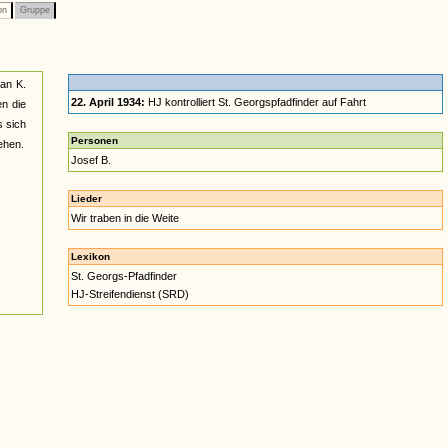
on
Gruppe
an K.
22. April 1934:
HJ kontrolliert St. Georgspfadfinder auf Fahrt
en die
s sich
Personen
ehen.
Josef B.
Lieder
Wir traben in die Weite
Lexikon
St. Georgs-Pfadfinder
HJ-Streifendienst (SRD)