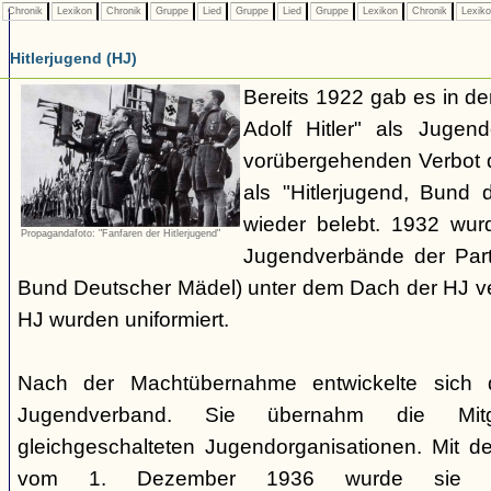
Chronik
Lexikon
Chronik
Gruppe
Lied
Gruppe
Lied
Gruppe
Lexikon
Chronik
Lexik
Hitlerjugend (HJ)
Bereits 1922 gab es in 
Adolf Hitler" als Jugen
vorübergehenden Verbot d
als "Hitlerjugend, Bund 
wieder belebt. 1932 wurd
Propagandafoto: "Fanfaren der Hitlerjugend"
Jugendverbände der Part
Bund Deutscher Mädel) unter dem Dach der HJ vere
HJ wurden uniformiert.
Nach der Machtübernahme entwickelte sich 
Jugendverband. Sie übernahm die Mitgl
gleichgeschalteten Jugendorganisationen. Mit 
vom 1. Dezember 1936 wurde sie zu