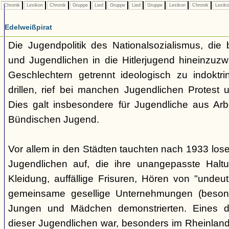
Chronik
Lexikon
Chronik
Gruppe
Lied
Gruppe
Lied
Gruppe
Lexikon
Chronik
Lexik
Edelweißpirat
Die Jugendpolitik des Nationalsozialismus, die b
und Jugendlichen in die Hitlerjugend hineinzuz
Geschlechtern getrennt ideologisch zu indoktrin
drillen, rief bei manchen Jugendlichen Protest 
Dies galt insbesondere für Jugendliche aus Arb
Bündischen Jugend.
Vor allem in den Städten tauchten nach 1933 l
Jugendlichen auf, die ihre unangepasste Haltu
Kleidung, auffällige Frisuren, Hören von "undeu
gemeinsame gesellige Unternehmungen (besonde
Jungen und Mädchen demonstrierten. Eines 
dieser Jugendlichen war, besonders im Rheinland