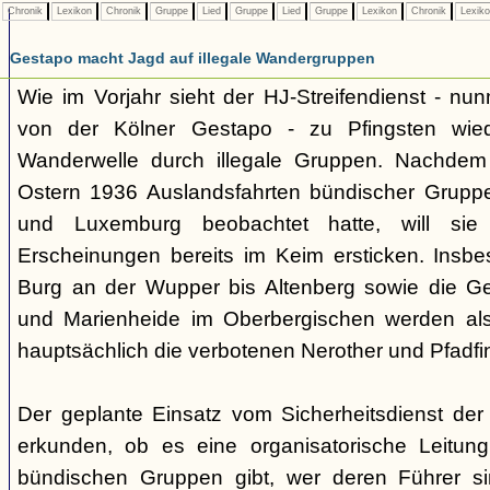
Chronik
Lexikon
Chronik
Gruppe
Lied
Gruppe
Lied
Gruppe
Lexikon
Chronik
Lexik
Gestapo macht Jagd auf illegale Wandergruppen
Wie im Vorjahr sieht der HJ-Streifendienst - nunm
von der Kölner Gestapo - zu Pfingsten wie
Wanderwelle durch illegale Gruppen. Nachdem
Ostern 1936 Auslandsfahrten bündischer Gruppe
und Luxemburg beobachtet hatte, will sie 
Erscheinungen bereits im Keim ersticken. Insb
Burg an der Wupper bis Altenberg sowie die
und Marienheide im Oberbergischen werden als
hauptsächlich die verbotenen Nerother und Pfadfin
Der geplante Einsatz vom Sicherheitsdienst der 
erkunden, ob es eine organisatorische Leitung
bündischen Gruppen gibt, wer deren Führer s