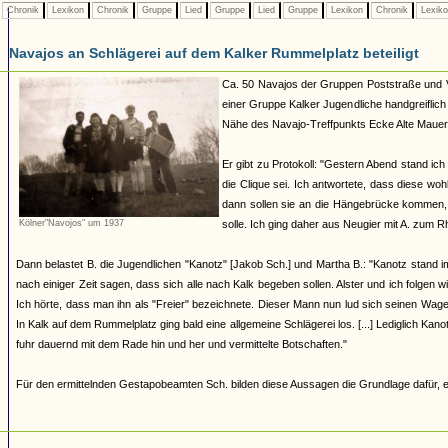
Chronik
Lexikon
Chronik
Gruppe
Lied
Gruppe
Lied
Gruppe
Lexikon
Chronik
Lexik
Navajos an Schlägerei auf dem Kalker Rummelplatz beteiligt
Ca. 50 Navajos der Gruppen Poststraße und Vol
einer Gruppe Kalker Jugendliche handgreiflich 
Nähe des Navajo-Treffpunkts Ecke Alte Maue
Er gibt zu Protokoll: "Gestern Abend stand ic
die Clique sei. Ich antwortete, dass diese w
dann sollen sie an die Hängebrücke kommen, d
Kölner"Navojos" um 1937
solle. Ich ging daher aus Neugier mit A. zum 
Dann belastet B. die Jugendlichen "Kanotz" [Jakob Sch.] und Martha B.: "Kanotz stand im
nach einiger Zeit sagen, dass sich alle nach Kalk begeben sollen. Alster und ich folgen 
Ich hörte, dass man ihn als "Freier" bezeichnete. Dieser Mann nun lud sich seinen Wag
In Kalk auf dem Rummelplatz ging bald eine allgemeine Schlägerei los. [...] Lediglich Kan
fuhr dauernd mit dem Rade hin und her und vermittelte Botschaften."
Für den ermittelnden Gestapobeamten Sch. bilden diese Aussagen die Grundlage dafür, e