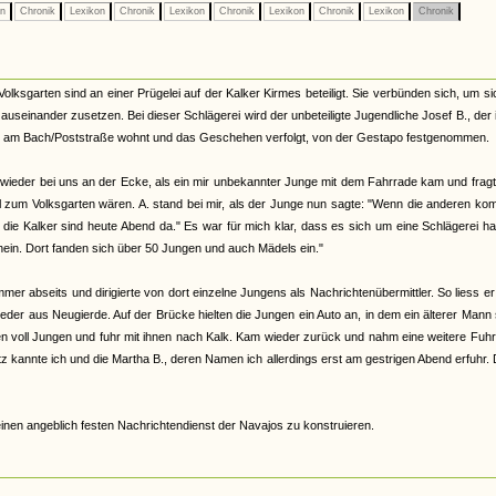
on
Chronik
Lexikon
Chronik
Lexikon
Chronik
Lexikon
Chronik
Lexikon
Chronik
ksgarten sind an einer Prügelei auf der Kalker Kirmes beteiligt. Sie verbünden sich, um si
auseinander zusetzen. Bei dieser Schlägerei wird der unbeteiligte Jugendliche Josef B., der 
r am Bach/Poststraße wohnt und das Geschehen verfolgt, von der Gestapo festgenommen.
h wieder bei uns an der Ecke, als ein mir unbekannter Junge mit dem Fahrrade kam und frag
ohl zum Volksgarten wären. A. stand bei mir, als der Junge nun sagte: "Wenn die anderen k
ie Kalker sind heute Abend da." Es war für mich klar, dass es sich um eine Schlägerei h
Rhein. Dort fanden sich über 50 Jungen und auch Mädels ein."
mer abseits und dirigierte von dort einzelne Jungens als Nachrichtenübermittler. So liess e
wieder aus Neugierde. Auf der Brücke hielten die Jungen ein Auto an, in dem ein älterer Mann
en voll Jungen und fuhr mit ihnen nach Kalk. Kam wieder zurück und nahm eine weitere Fuhr
otz kannte ich und die Martha B., deren Namen ich allerdings erst am gestrigen Abend erfuhr. 
inen angeblich festen Nachrichtendienst der Navajos zu konstruieren.