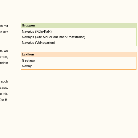
Gruppen
ch mit
Navajos (Köln-Kalk)
in der
Navajos (Alte Mauer am Bach/Poststraße)
Navajos (Volksgarten)
te, wo
Lexikon
ommen,
Gestapo
andeln
Navajo
r auch
 sass.
e mit.
Die B.