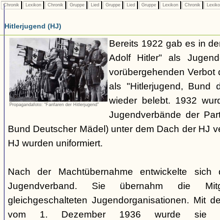
Chronik
Lexikon
Chronik
Gruppe
Lied
Gruppe
Lied
Gruppe
Lexikon
Chronik
Lexik
Hitlerjugend (HJ)
Bereits 1922 gab es in 
Adolf Hitler" als Jugen
vorübergehenden Verbot d
als "Hitlerjugend, Bund 
wieder belebt. 1932 wurd
Propagandafoto: "Fanfaren der Hitlerjugend"
Jugendverbände der Part
Bund Deutscher Mädel) unter dem Dach der HJ vere
HJ wurden uniformiert.
Nach der Machtübernahme entwickelte sich 
Jugendverband. Sie übernahm die Mitgl
gleichgeschalteten Jugendorganisationen. Mit 
vom 1. Dezember 1936 wurde sie zu