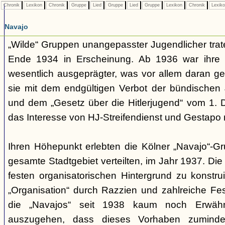
Chronik
Lexikon
Chronik
Gruppe
Lied
Gruppe
Lied
Gruppe
Lexikon
Chronik
Lexik
Navajo
„Wilde“ Gruppen unangepasster Jugendlicher trate
Ende 1934 in Erscheinung. Ab 1936 war ihre 
wesentlich ausgeprägter, was vor allem daran ge
sie mit dem endgültigen Verbot der bündischen
und dem „Gesetz über die Hitlerjugend“ vom 1. 
das Interesse von HJ-Streifendienst und Gestapo 
Ihren Höhepunkt erlebten die Kölner „Navajo“-Gr
gesamte Stadtgebiet verteilten, im Jahr 1937. Di
festen organisatorischen Hintergrund zu konstru
„Organisation“ durch Razzien und zahlreiche F
die „Navajos“ seit 1938 kaum noch Erwähn
auszugehen, dass dieses Vorhaben zumindes