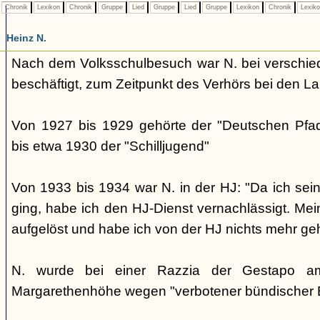
Chronik
Lexikon
Chronik
Gruppe
Lied
Gruppe
Lied
Gruppe
Lexikon
Chronik
Lexik
Heinz N.
Nach dem Volksschulbesuch war N. bei verschied
beschäftigt, zum Zeitpunkt des Verhörs bei den 
Von 1927 bis 1929 gehörte der "Deutschen Pfad
bis etwa 1930 der "Schilljugend"
Von 1933 bis 1934 war N. in der HJ: "Da ich seiner
ging, habe ich den HJ-Dienst vernachlässigt. Me
aufgelöst und habe ich von der HJ nichts mehr geh
N. wurde bei einer Razzia der Gestapo a
Margarethenhöhe wegen "verbotener bündischer Be