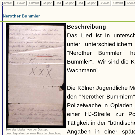
Chronik
Lexikon
Chronik
Gruppe
Lied
Gruppe
Lied
Gruppe
Lexikon
Chronik
Lexik
Nerother Bummler
Beschreibung
Das Lied ist in untersc
unter unterschiedlichem 
"Nerother Bummler" h
Bummler", "Wir sind die 
Wachmann".
Die Kölner Jugendliche M
den "Nerother Bummlern"
Polizeiwache in Opladen.
einer HJ-Streife zur P
Tätigkeit in der "bündisc
Text des Liedes, von der Gestapo
Angaben in einer spät
beschlagnahmt bei einer Hausdurchsuchung