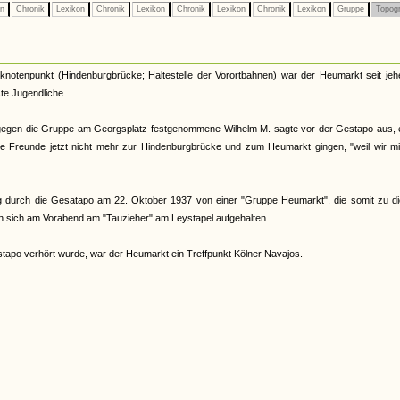
on
Chronik
Lexikon
Chronik
Lexikon
Chronik
Lexikon
Chronik
Lexikon
Gruppe
Topogr
knotenpunkt (Hindenburgbrücke; Haltestelle der Vorortbahnen) war der Heumarkt seit jeh
ste Jugendliche.
egen die Gruppe am Georgsplatz festgenommene Wilhelm M. sagte vor der Gestapo aus, e
ne Freunde jetzt nicht mehr zur Hindenburgbrücke und zum Heumarkt gingen, "weil wir mi
ng durch die Gesatapo am 22. Oktober 1937 von einer "Gruppe Heumarkt", die somit zu d
en sich am Vorabend am "Tauzieher" am Leystapel aufgehalten.
apo verhört wurde, war der Heumarkt ein Treffpunkt Kölner Navajos.