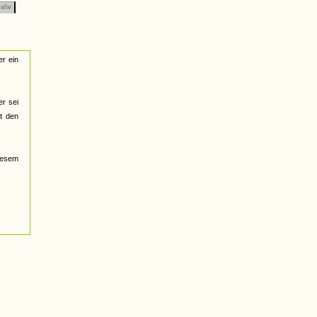
afie
er ein
r sei
t den
iesem