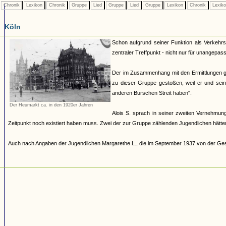
Chronik
Lexikon
Chronik
Gruppe
Lied
Gruppe
Lied
Gruppe
Lexikon
Chronik
Lexik
Köln
Schon aufgrund seiner Funktion als Verkehrs
zentraler Treffpunkt - nicht nur für unangepas
Der im Zusammenhang mit den Ermittlungen g
zu dieser Gruppe gestoßen, weil er und sei
anderen Burschen Streit haben".
Der Heumarkt ca. in den 1920er Jahren
Alois S. sprach in seiner zweiten Vernehmu
Zeitpunkt noch existiert haben muss. Zwei der zur Gruppe zählenden Jugendlichen hätt
Auch nach Angaben der Jugendlichen Margarethe L., die im September 1937 von der Gest