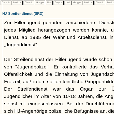
Chronik
Lexikon
Chronik
Gruppe
Lied
Gruppe
Lied
Gruppe
Lexikon
Chronik
Lexik
HJ-Streifendienst (SRD)
Zur Hitlerjugend gehörten verschiedene „Dienst
jedes Mitglied herangezogen werden konnte, u
Dienst, ab 1935 der Wehr und Arbeitsdienst, in
„Jugenddienst“.
Der Streifendienst der Hitlerjugend wurde schon 
von "Jugendpolizei": Er kontrollierte das Verha
Öffentlichkeit und die Einhaltung von Jugends
Freizeit, außerdem sollten feindliche Gruppenbil
Der Streifendienst war das Organ zur Üb
Jugendlicher im Alter von 10-18 Jahren, die Ang
selbst mit eingeschlossen. Bei der Durchführu
sich HJ-Angehörige polizeiliche Befugnisse an, di