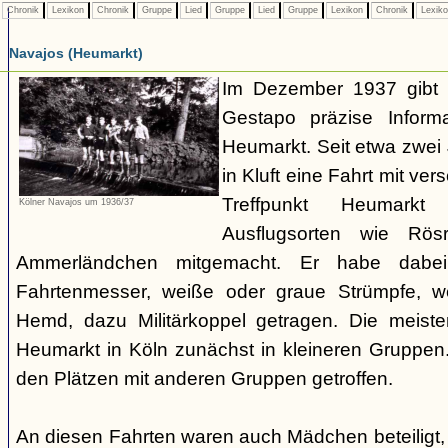
Chronik
Lexikon
Chronik
Gruppe
Lied
Gruppe
Lied
Gruppe
Lexikon
Chronik
Lexik
Navajos (Heumarkt)
Im Dezember 1937 gibt 
Gestapo präzise Infor
Heumarkt. Seit etwa zwei
in Kluft eine Fahrt mit v
Treffpunkt Heumark
Kölner Navajos um 1936/37
Ausflugsorten wie Rö
Ammerländchen mitgemacht. Er habe dabei
Fahrtenmesser, weiße oder graue Strümpfe, we
Hemd, dazu Militärkoppel getragen. Die meiste
Heumarkt in Köln zunächst in kleineren Gruppe
den Plätzen mit anderen Gruppen getroffen.
An diesen Fahrten waren auch Mädchen beteiligt,