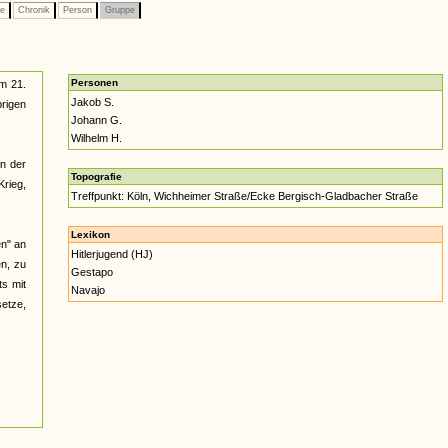
pe
Chronik
Person
Gruppe
Personen
m 21.
Jakob S.
rigen
Johann G.
Wilhelm H.
an der
Topografie
Krieg,
Treffpunkt: Köln, Wichheimer Straße/Ecke Bergisch-Gladbacher Straße
Lexikon
en" an
Hitlerjugend (HJ)
n, zu
Gestapo
ts mit
Navajo
etze,