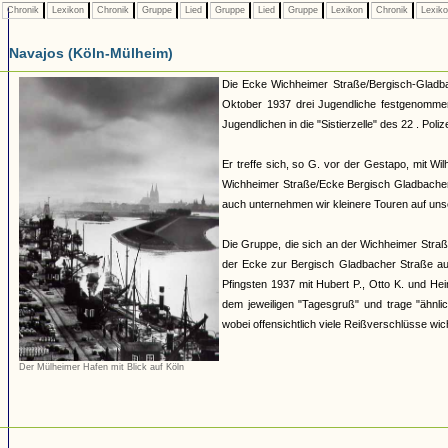
Chronik
Lexikon
Chronik
Gruppe
Lied
Gruppe
Lied
Gruppe
Lexikon
Chronik
Lexik
Navajos (Köln-Mülheim)
Die Ecke Wichheimer Straße/Bergisch-Gladba
Oktober 1937 drei Jugendliche festgenommen
Jugendlichen in die "Sistierzelle" des 22 . Polize
Er treffe sich, so G. vor der Gestapo, mit Wil
Wichheimer Straße/Ecke Bergisch Gladbacher 
auch unternehmen wir kleinere Touren auf unser
Die Gruppe, die sich an der Wichheimer Straß
der Ecke zur Bergisch Gladbacher Straße au
Pfingsten 1937 mit Hubert P., Otto K. und He
dem jeweiligen "Tagesgruß" und trage "ähnl
wobei offensichtlich viele Reißverschlüsse wich
Der Mülheimer Hafen mit Blick auf Köln