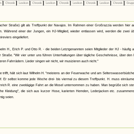
on
Chronik
Lexikon
Chronik
Lexikon
Chronik
Lexikon
Chronik
Lexikon
Chronik
Grup
cher Straße) gilt als Treffpunkt der Navajos. Im Rahmen einer Großrazzia werden hier a
. Während einer der Jungen, ein HJ-Mitglied, wieder entlassen wird, werden die zwei üb
ireviers eingeliefert.
helm H., Erich P. und Otto R. - die beiden Letztgenannten seien Mitglieder der HJ - häufig 
Straße. "Wir vier unter uns führen Unterhaltungen über tägliche Geschehnisse, über den 
en Fahrrädern. Lieder singen wir nicht, wir musizieren auch nicht."
e trifft, hält sich laut Wilhelm H. "meistens an der Feuerwache und am Selterswasserbüdch
f. Er selbst komme jede Woche drei- bis viermal zu diesem Treffpunkt. H. muss einräume
inrich R. eine zweitägige Fahrt an die Mosel unternommen zu haben. Man begrüße sich ste
iche Kleidung", die sich aus kurzer Hose, karierten Hemden, Lederjacken etc. zusammens
tig seien.