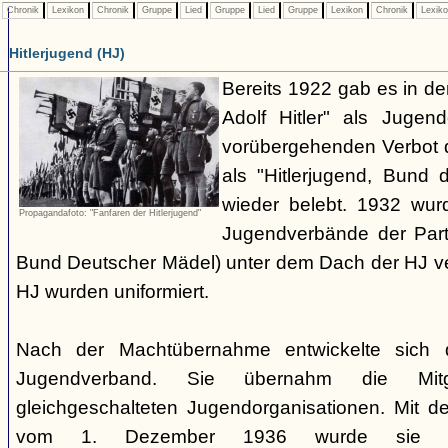
Chronik
Lexikon
Chronik
Gruppe
Lied
Gruppe
Lied
Gruppe
Lexikon
Chronik
Lexik
Hitlerjugend (HJ)
Bereits 1922 gab es in 
Adolf Hitler" als Jugen
vorübergehenden Verbot d
als "Hitlerjugend, Bund 
wieder belebt. 1932 wurd
Propagandafoto: "Fanfaren der Hitlerjugend"
Jugendverbände der Part
Bund Deutscher Mädel) unter dem Dach der HJ vere
HJ wurden uniformiert.
Nach der Machtübernahme entwickelte sich 
Jugendverband. Sie übernahm die Mitgl
gleichgeschalteten Jugendorganisationen. Mit 
vom 1. Dezember 1936 wurde sie zu