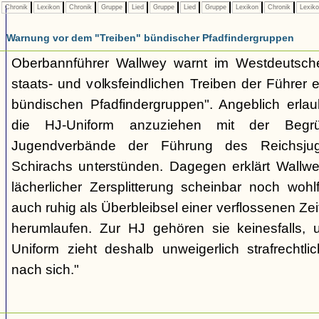
Chronik
Lexikon
Chronik
Gruppe
Lied
Gruppe
Lied
Gruppe
Lexikon
Chronik
Lexik
Warnung vor dem "Treiben" bündischer Pfadfindergruppen
Oberbannführer Wallwey warnt im Westdeutsch
staats- und volksfeindlichen Treiben der Führer
bündischen Pfadfindergruppen". Angeblich erla
die HJ-Uniform anzuziehen mit der Begr
Jugendverbände der Führung des Reichsjug
Schirachs unterstünden. Dagegen erklärt Wallwey
lächerlicher Zersplitterung scheinbar noch wo
auch ruhig als Überbleibsel einer verflossenen Zei
herumlaufen. Zur HJ gehören sie keinesfalls,
Uniform zieht deshalb unweigerlich strafrechtl
nach sich."