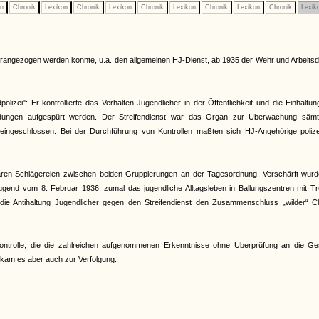
on
Chronik
Lexikon
Chronik
Lexikon
Chronik
Lexikon
Chronik
Lexikon
Chronik
Lexik
herangezogen werden konnte, u.a. den allgemeinen HJ-Dienst, ab 1935 der Wehr und Arbeitsd
lizei": Er kontrollierte das Verhalten Jugendlicher in der Öffentlichkeit und die Einhaltu
ildungen aufgespürt werden. Der Streifendienst war das Organ zur Überwachung sämtl
t eingeschlossen. Bei der Durchführung von Kontrollen maßten sich HJ-Angehörige polizei
 waren Schlägereien zwischen beiden Gruppierungen an der Tagesordnung. Verschärft wurd
gend vom 8. Februar 1936, zumal das jugendliche Alltagsleben in Ballungszentren mit Tr
 die Antihaltung Jugendlicher gegen den Streifendienst den Zusammenschluss „wilder“ Cl
r Kontrolle, die die zahlreichen aufgenommenen Erkenntnisse ohne Überprüfung an die Ge
s kam es aber auch zur Verfolgung.