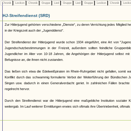
Chronik
Lexikon
Chronik
Gruppe
Lied
Gruppe
Lied
Gruppe
Lexikon
Chronik
Lexik
HJ-Streifendienst (SRD)
Zur Hitlerjugend gehörten verschiedene „Dienste“, zu deren Verrichtung jedes Mitglied 
in der Kriegszeit auch der „Jugenddienst“.
Der Streifendienst der Hitlerjugend wurde schon 1934 eingeführt, eine Art von "Jugendpo
Jugendschutzbestimmungen in der Freizeit, außerdem sollten feindliche Gruppenb
Jugendlicher im Alter von 10-18 Jahren, die Angehörigen der Hitlerjugend selbst mi
Befugnisse an, die ihnen nicht zustanden.
Das ließen sich etwa die Edelweißpiraten im Rhein-Ruhrgebiet nicht gefallen, somit
Konflikt durch das schwammig formulierte Verbot der Weiterführung der Bündischen Ju
Singen usw. dadurch in einen Generalverdacht geriet. In zahlreichen Fällen brachte
regelrecht hervor.
Durch den Streifendienst war die Hitlerjugend eine maßgebliche Institution soziale
weitergab. Im Lauf weiterer Ermittlungen erwies sich oftmals ihre Übertriebenheit, oftmal