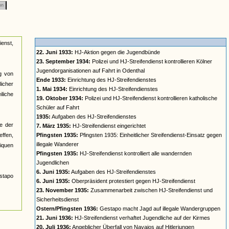
on
ienst,
22. Juni 1933:
HJ-Aktion gegen die Jugendbünde
23. September 1934:
Polizei und HJ-Streifendienst kontrollieren Kölner
Jugendorganisationen auf Fahrt in Odenthal
ng von
Ende 1933:
Einrichtung des HJ-Streifendienstes
icher
1. Mai 1934:
Einrichtung des HJ-Streifendienstes
liche
19. Oktober 1934:
Polizei und HJ-Streifendienst kontrollieren katholische
Schüler auf Fahrt
1935:
Aufgaben des HJ-Streifendienstes
e der
7. März 1935:
HJ-Streifendienst eingerichtet
effen,
Pfingsten 1935:
Pfingsten 1935: Einheitlicher Streifendienst-Einsatz gegen
illegale Wanderer
iquen
Pfingsten 1935:
HJ-Streifendienst kontrolliert alle wandernden
Jugendlichen
6. Juni 1935:
Aufgaben des HJ-Streifendienstes
stapo
6. Juni 1935:
Oberpräsident protestiert gegen HJ-Streifendienst
23. November 1935:
Zusammenarbeit zwischen HJ-Streifendienst und
Sicherheitsdienst
Ostern/Pfingsten 1936:
Gestapo macht Jagd auf illegale Wandergruppen
21. Juni 1936:
HJ-Streifendienst verhaftet Jugendliche auf der Kirmes
20. Juli 1936:
Angeblicher Überfall von Navajos auf Hitlerjungen