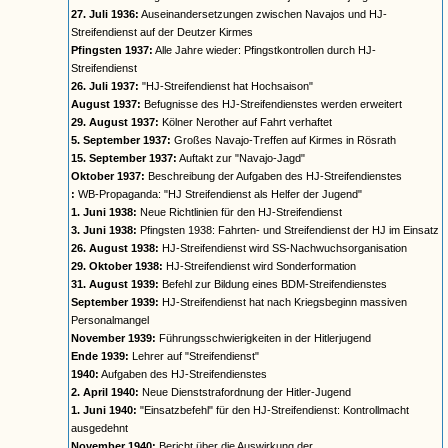
27. Juli 1936:
Auseinandersetzungen zwischen Navajos und HJ-
Streifendienst auf der Deutzer Kirmes
Pfingsten 1937:
Alle Jahre wieder: Pfingstkontrollen durch HJ-
Streifendienst
26. Juli 1937:
"HJ-Streifendienst hat Hochsaison"
August 1937:
Befugnisse des HJ-Streifendienstes werden erweitert
29. August 1937:
Kölner Nerother auf Fahrt verhaftet
5. September 1937:
Großes Navajo-Treffen auf Kirmes in Rösrath
15. September 1937:
Auftakt zur "Navajo-Jagd"
Oktober 1937:
Beschreibung der Aufgaben des HJ-Streifendienstes
:
WB-Propaganda: "HJ Streifendienst als Helfer der Jugend"
1. Juni 1938:
Neue Richtlinien für den HJ-Streifendienst
3. Juni 1938:
Pfingsten 1938: Fahrten- und Streifendienst der HJ im Einsatz
26. August 1938:
HJ-Streifendienst wird SS-Nachwuchsorganisation
29. Oktober 1938:
HJ-Streifendienst wird Sonderformation
31. August 1939:
Befehl zur Bildung eines BDM-Streifendienstes
September 1939:
HJ-Streifendienst hat nach Kriegsbeginn massiven
Personalmangel
November 1939:
Führungsschwierigkeiten in der Hitlerjugend
Ende 1939:
Lehrer auf "Streifendienst"
1940:
Aufgaben des HJ-Streifendienstes
2. April 1940:
Neue Dienststrafordnung der Hitler-Jugend
1. Juni 1940:
"Einsatzbefehl" für den HJ-Streifendienst: Kontrollmacht
ausgedehnt
November 1940:
Bericht über die Auswirkung der