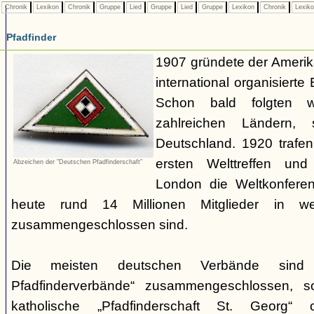
Chronik
Lexikon
Chronik
Gruppe
Lied
Gruppe
Lied
Gruppe
Lexikon
Chronik
Lexik
Pfadfinder
1907 gründete der Amerik
international organisiert
Schon bald folgten w
zahlreichen Ländern
Deutschland. 1920 trafen
ersten Welttreffen un
Abzeichen der "Deutschen Pfadfinderschaft"
London die Weltkonferen
heute rund 14 Millionen Mitglieder in w
zusammengeschlossen sind.
Die meisten deutschen Verbände sind
Pfadfinderverbände“ zusammengeschlossen, 
katholische „Pfadfinderschaft St. Georg