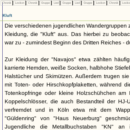
Chronik
Lexikon
Chronik
Gruppe
Lied
Gruppe
Lied
Gruppe
Lexikon
Chronik
Lexik
Kluft
Die verschiedenen jugendlichen Wandergruppen ze
Kleidung, die "Kluft" aus. Das hierbei zu beo
war zu - zumindest Beginn des Dritten Reiches - du
Zur Kleidung der "Navajos" etwa zählten häufi
karrierte Hemden, weiße Socken, halbhohe Stiefel
Halstücher und Skimützen. Außerdem trugen sie 
mit Toten- oder Hirschkopfplaketten, während die
Totenkopfringe oder kleine Holzschühchen am 
Koppelschlösser, die auch Bestandteil der HJ-
verfremdet und in Köln etwa mit dem Wappe
"Güldenring" von "Haus Neuerburg" geschmück
Jugendliche die Metallbuchstaben "KN" an 