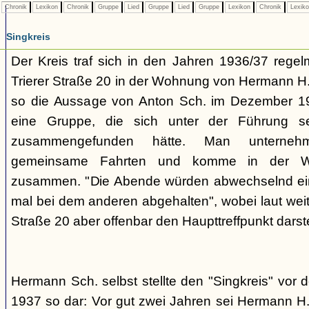
Chronik
Lexikon
Chronik
Gruppe
Lied
Gruppe
Lied
Gruppe
Lexikon
Chronik
Lexik
Singkreis
Der Kreis traf sich in den Jahren 1936/37 rege
Trierer Straße 20 in der Wohnung von Hermann H. 
so die Aussage von Anton Sch. im Dezember 1
eine Gruppe, die sich unter der Führung s
zusammengefunden hätte. Man unterne
gemeinsame Fahrten und komme in der W
zusammen. "Die Abende würden abwechselnd einm
mal bei dem anderen abgehalten", wobei laut weit
Straße 20 aber offenbar den Haupttreffpunkt darste
Hermann Sch. selbst stellte den "Singkreis" vor
1937 so dar: Vor gut zwei Jahren sei Hermann H.