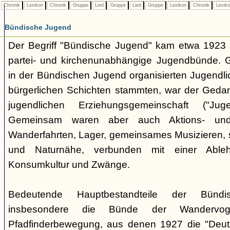
Chronik
Lexikon
Chronik
Gruppe
Lied
Gruppe
Lied
Gruppe
Lexikon
Chronik
Lexik
Bündische Jugend
Der Begriff "Bündische Jugend" kam etwa 1923 a
partei- und kirchenunabhängige Jugendbünde.
in der Bündischen Jugend organisierten Jugendli
bürgerlichen Schichten stammten, war der Geda
jugendlichen Erziehungsgemeinschaft ("Jug
Gemeinsam waren aber auch Aktions- und
Wanderfahrten, Lager, gemeinsames Musizieren, s
und Naturnähe, verbunden mit einer Ableh
Konsumkultur und Zwänge.
Bedeutende Hauptbestandteile der Bünd
insbesondere die Bünde der Wandervo
Pfadfinderbewegung, aus denen 1927 die "Deuts