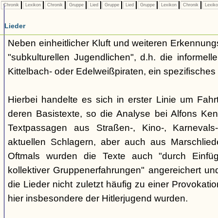
Chronik
Lexikon
Chronik
Gruppe
Lied
Gruppe
Lied
Gruppe
Lexikon
Chronik
Lexik
Lieder
Neben einheitlicher Kluft und weiteren Erkennung
"subkulturellen Jugendlichen", d.h. die informe
Kittelbach- oder Edelweißpiraten, ein spezifisches 
Hierbei handelte es sich in erster Linie um Fahr
deren Basistexte, so die Analyse bei Alfons K
Textpassagen aus Straßen-, Kino-, Karnevals
aktuellen Schlagern, aber auch aus Marschlie
Oftmals wurden die Texte auch "durch Einfü
kollektiver Gruppenerfahrungen" angereichert und 
die Lieder nicht zuletzt häufig zu einer Provokat
hier insbesondere der Hitlerjugend wurden.