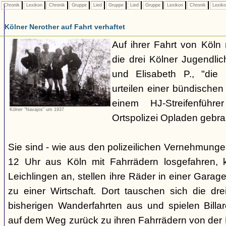
Chronik
Lexikon
Chronik
Gruppe
Lied
Gruppe
Lied
Gruppe
Lexikon
Chronik
Lexik
Kölner Nerother auf Fahrt verhaftet
Auf ihrer Fahrt von Köln
die drei Kölner Jugendli
und Elisabeth P., "die
urteilen einer bündische
einem HJ-Streifenführ
Kölner "Navajos" um 1937
Ortspolizei Opladen gebra
Sie sind - wie aus den polizeilichen Vernehmunge
12 Uhr aus Köln mit Fahrrädern losgefahren,
Leichlingen an, stellen ihre Räder in einer Gara
zu einer Wirtschaft. Dort tauschen sich die dre
bisherigen Wanderfahrten aus und spielen Billar
auf dem Weg zurück zu ihren Fahrrädern von der H