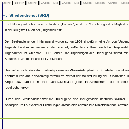
Chronik
Lexikon
Chronik
Gruppe
Lied
Gruppe
Lied
Gruppe
Lexikon
Chronik
Lexik
HJ-Streifendienst (SRD)
Zur Hitlerjugend gehörten verschiedene „Dienste“, zu deren Verrichtung jedes Mitglied 
in der Kriegszeit auch der „Jugenddienst“.
Der Streifendienst der Hitlerjugend wurde schon 1934 eingeführt, eine Art von "Jugendpo
Jugendschutzbestimmungen in der Freizeit, außerdem sollten feindliche Gruppenb
Jugendlicher im Alter von 10-18 Jahren, die Angehörigen der Hitlerjugend selbst mi
Befugnisse an, die ihnen nicht zustanden.
Das ließen sich etwa die Edelweißpiraten im Rhein-Ruhrgebiet nicht gefallen, somit
Konflikt durch das schwammig formulierte Verbot der Weiterführung der Bündischen Ju
Singen usw. dadurch in einen Generalverdacht geriet. In zahlreichen Fällen brachte
regelrecht hervor.
Durch den Streifendienst war die Hitlerjugend eine maßgebliche Institution soziale
weitergab. Im Lauf weiterer Ermittlungen erwies sich oftmals ihre Übertriebenheit, oftmal