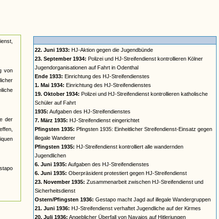
ienst,
22. Juni 1933:
HJ-Aktion gegen die Jugendbünde
23. September 1934:
Polizei und HJ-Streifendienst kontrollieren Kölner
Jugendorganisationen auf Fahrt in Odenthal
ng von
Ende 1933:
Einrichtung des HJ-Streifendienstes
icher
1. Mai 1934:
Einrichtung des HJ-Streifendienstes
liche
19. Oktober 1934:
Polizei und HJ-Streifendienst kontrollieren katholische
Schüler auf Fahrt
1935:
Aufgaben des HJ-Streifendienstes
e der
7. März 1935:
HJ-Streifendienst eingerichtet
effen,
Pfingsten 1935:
Pfingsten 1935: Einheitlicher Streifendienst-Einsatz gegen
illegale Wanderer
iquen
Pfingsten 1935:
HJ-Streifendienst kontrolliert alle wandernden
Jugendlichen
6. Juni 1935:
Aufgaben des HJ-Streifendienstes
stapo
6. Juni 1935:
Oberpräsident protestiert gegen HJ-Streifendienst
23. November 1935:
Zusammenarbeit zwischen HJ-Streifendienst und
Sicherheitsdienst
Ostern/Pfingsten 1936:
Gestapo macht Jagd auf illegale Wandergruppen
21. Juni 1936:
HJ-Streifendienst verhaftet Jugendliche auf der Kirmes
20. Juli 1936:
Angeblicher Überfall von Navajos auf Hitlerjungen