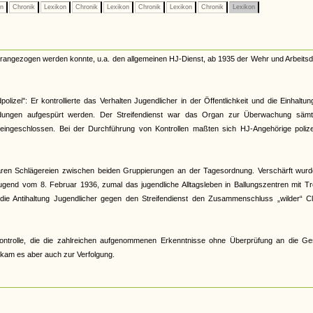
on
Chronik
Lexikon
Chronik
Lexikon
Chronik
Lexikon
Chronik
Lexikon
herangezogen werden konnte, u.a. den allgemeinen HJ-Dienst, ab 1935 der Wehr und Arbeitsd
lizei": Er kontrollierte das Verhalten Jugendlicher in der Öffentlichkeit und die Einhaltu
ildungen aufgespürt werden. Der Streifendienst war das Organ zur Überwachung sämtl
t eingeschlossen. Bei der Durchführung von Kontrollen maßten sich HJ-Angehörige polizei
 waren Schlägereien zwischen beiden Gruppierungen an der Tagesordnung. Verschärft wurd
gend vom 8. Februar 1936, zumal das jugendliche Alltagsleben in Ballungszentren mit Tr
 die Antihaltung Jugendlicher gegen den Streifendienst den Zusammenschluss „wilder“ Cl
r Kontrolle, die die zahlreichen aufgenommenen Erkenntnisse ohne Überprüfung an die Ge
s kam es aber auch zur Verfolgung.