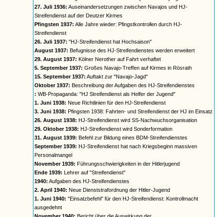
27. Juli 1936:
Auseinandersetzungen zwischen Navajos und HJ-
Streifendienst auf der Deutzer Kirmes
Pfingsten 1937:
Alle Jahre wieder: Pfingstkontrollen durch HJ-
Streifendienst
26. Juli 1937:
"HJ-Streifendienst hat Hochsaison"
August 1937:
Befugnisse des HJ-Streifendienstes werden erweitert
29. August 1937:
Kölner Nerother auf Fahrt verhaftet
5. September 1937:
Großes Navajo-Treffen auf Kirmes in Rösrath
15. September 1937:
Auftakt zur "Navajo-Jagd"
Oktober 1937:
Beschreibung der Aufgaben des HJ-Streifendienstes
:
WB-Propaganda: "HJ Streifendienst als Helfer der Jugend"
1. Juni 1938:
Neue Richtlinien für den HJ-Streifendienst
3. Juni 1938:
Pfingsten 1938: Fahrten- und Streifendienst der HJ im Einsatz
26. August 1938:
HJ-Streifendienst wird SS-Nachwuchsorganisation
29. Oktober 1938:
HJ-Streifendienst wird Sonderformation
31. August 1939:
Befehl zur Bildung eines BDM-Streifendienstes
September 1939:
HJ-Streifendienst hat nach Kriegsbeginn massiven
Personalmangel
November 1939:
Führungsschwierigkeiten in der Hitlerjugend
Ende 1939:
Lehrer auf "Streifendienst"
1940:
Aufgaben des HJ-Streifendienstes
2. April 1940:
Neue Dienststrafordnung der Hitler-Jugend
1. Juni 1940:
"Einsatzbefehl" für den HJ-Streifendienst: Kontrollmacht
ausgedehnt
November 1940:
Bericht über die Auswirkung der