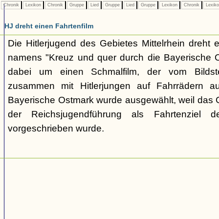
Chronik
Lexikon
Chronik
Gruppe
Lied
Gruppe
Lied
Gruppe
Lexikon
Chronik
Lexik
HJ dreht einen Fahrtenfilm
Die Hitlerjugend des Gebietes Mittelrhein dreht 
namens "Kreuz und quer durch die Bayerische O
dabei um einen Schmalfilm, der vom Bildstel
zusammen mit Hitlerjungen auf Fahrrädern 
Bayerische Ostmark wurde ausgewählt, weil das G
der Reichsjugendführung als Fahrtenziel de
vorgeschrieben wurde.