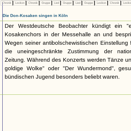
Chronik
Lexikon
Chronik
Gruppe
Lied
Gruppe
Lied
Gruppe
Lexikon
Chronik
Lexik
Die Don-Kosaken singen in Köln
Der Westdeutsche Beobachter kündigt ein "e
Kosakenchors in der Messehalle an und bespric
Wegen seiner antibolschewistischen Einstellung 
die uneingeschränkte Zustimmung der nationa
Zeitung. Während des Konzerts werden Tänze un
goldige Wolke" oder "Der Wundermond", gesu
bündischen Jugend besonders beliebt waren.