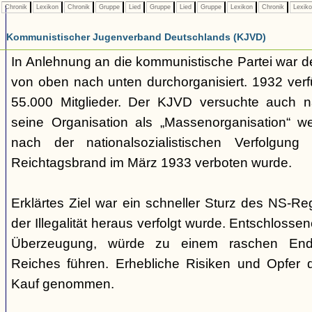
Chronik
Lexikon
Chronik
Gruppe
Lied
Gruppe
Lied
Gruppe
Lexikon
Chronik
Lexik
Kommunistischer Jugenverband Deutschlands (KJVD)
In Anlehnung an die kommunistische Partei war d
von oben nach unten durchorganisiert. 1932 ver
55.000 Mitglieder. Der KJVD versuchte auch n
seine Organisation als „Massenorganisation“ we
nach der nationalsozialistischen Verfolgu
Reichtagsbrand im März 1933 verboten wurde.
Erklärtes Ziel war ein schneller Sturz des NS-R
der Illegalität heraus verfolgt wurde. Entschlosse
Überzeugung, würde zu einem raschen End
Reiches führen. Erhebliche Risiken und Opfer 
Kauf genommen.