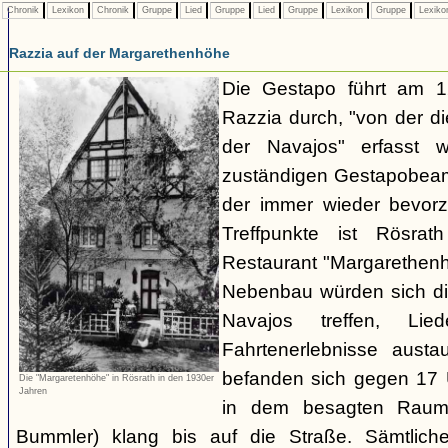
Chronik
Lexikon
Chronik
Gruppe
Lied
Gruppe
Lied
Gruppe
Lexikon
Gruppe
Lexik
Razzia auf der Margarethenhöhe
Die Gestapo führt am 
Razzia durch, "von der d
der Navajos" erfasst 
zuständigen Gestapobeamt
der immer wieder bevor
Treffpunkte ist Rösra
Restaurant "Margarethenh
Nebenbau würden sich di
Navajos treffen, Li
Fahrtenerlebnisse austa
befanden sich gegen 17 
Die "Margaretenhöhe" in Rösrath in den 1930er
Jahren
in dem besagten Raum.
Bummler) klang bis auf die Straße. Sämtlich