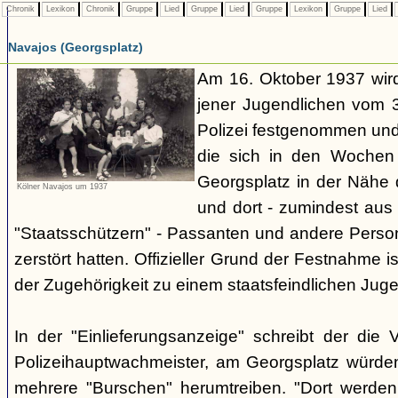
Chronik
Lexikon
Chronik
Gruppe
Lied
Gruppe
Lied
Gruppe
Lexikon
Gruppe
Lied
Navajos (Georgsplatz)
Am 16. Oktober 1937 wird
jener Jugendlichen vom 3.
Polizei festgenommen un
die sich in den Woche
Georgsplatz in der Nähe 
Kölner Navajos um 1937
und dort - zumindest aus 
"Staatsschützern" - Passanten und andere Person
zerstört hatten. Offizieller Grund der Festnahme is
der Zugehörigkeit zu einem staatsfeindlichen Jug
In der "Einlieferungsanzeige" schreibt der die 
Polizeihauptwachmeister, am Georgsplatz würde
mehrere "Burschen" herumtreiben. "Dort werde