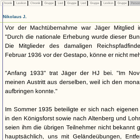
Chronik
Lexikon
Chronik
Gruppe
Lied
Gruppe
Lied
Gruppe
Lexikon
Gruppe
Perso
Nikolaus J.
Vor der Machtübernahme war Jäger Mitglied i
"Durch die nationale Erhebung wurde dieser Bun
Die Mitglieder des damaligen Reichspfadfind
Februar 1936 vor der Gestapo, könne er nicht me
"Anfang 1933" trat Jäger der HJ bei. "Im Nov
meinen Austritt aus derselben, weil ich den monat
aufbringen konnte."
Im Sommer 1935 beteiligte er sich nach eigenen
in den Königsforst sowie nach Altenberg und Loh
seien ihm die übrigen Teilnehmer nicht bekannt
hauptsächlich, uns mit Geländeübungen, Entf