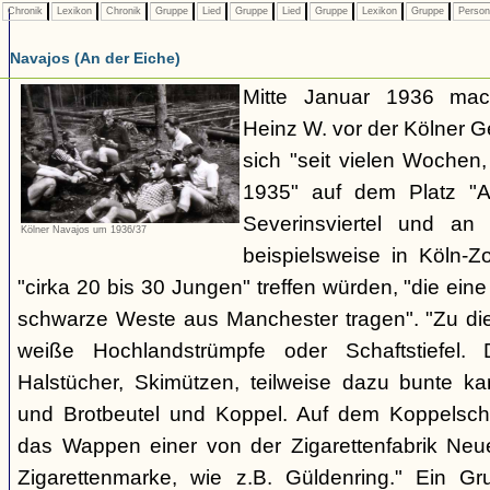
Chronik
Lexikon
Chronik
Gruppe
Lied
Gruppe
Lied
Gruppe
Lexikon
Gruppe
Perso
Navajos (An der Eiche)
Mitte Januar 1936 mach
Heinz W. vor der Kölner 
sich "seit vielen Wochen
1935" auf dem Platz "A
Severinsviertel und an
Kölner Navajos um 1936/37
beispielsweise in Köln-Z
"cirka 20 bis 30 Jungen" treffen würden, "die ei
schwarze Weste aus Manchester tragen". "Zu dies
weiße Hochlandstrümpfe oder Schaftstiefel.
Halstücher, Skimützen, teilweise dazu bunte kar
und Brotbeutel und Koppel. Auf dem Koppelschl
das Wappen einer von der Zigarettenfabrik Ne
Zigarettenmarke, wie z.B. Güldenring." Ein Gr