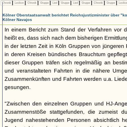
Chronik
Lexikon
Chronik
Gruppe
Lied
Gruppe
Lied
Gruppe
Chronik
Gruppe
Lexik
Kölner Oberstaatsanwalt berichtet Reichsjustizminister über 
Kölner Navajos
In einem Bericht zum Stand der Verfahren vor 
heißt es, dass sich nach dem bisherigen Ermittlu
in der letzten Zeit in Köln Gruppen von jüngeren 
in deren Kreisen bündisches Brauchtum gepfleg
dieser Gruppen träfen sich regelmäßig an best
und veranstalteten Fahrten in die nähere Umg
Zusammenkünften und Fahrten werden u.a. Liede
gesungen.
"Zwischen den einzelnen Gruppen und HJ-Ange
Zusammenstöße stattgefunden, die zumeist du
Jugend nahestehenden Personen absichtlich her