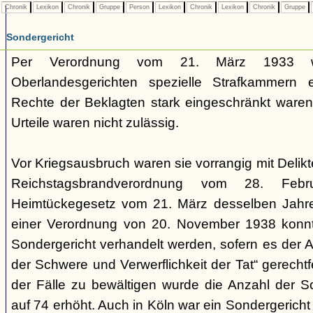
Chronik
Lexikon
Chronik
Gruppe
Person
Lexikon
Chronik
Lexikon
Chronik
Gruppe
Sondergericht
Per Verordnung vom 21. März 1933 
Oberlandesgerichten spezielle Strafkammern e
Rechte der Beklagten stark eingeschränkt waren.
Urteile waren nicht zulässig.
Vor Kriegsausbruch waren sie vorrangig mit Deli
Reichstagsbrandverordnung vom 28. Fe
Heimtückegesetz vom 21. März desselben Jahres
einer Verordnung von 20. November 1938 konnte
Sondergericht verhandelt werden, sofern es der 
der Schwere und Verwerflichkeit der Tat“ gerechtf
der Fälle zu bewältigen wurde die Anzahl der 
auf 74 erhöht. Auch in Köln war ein Sondergericht