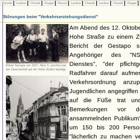
Chronik
Lexikon
Chronik
Gruppe
Person
Lexikon
Chronik
Lexikon
Chronik
Gruppe
Störungen beim "Verkehrserziehungsdienst"
Am Abend des 12. Oktobe
Hohe Straße zu einem Zw
Bericht der Gestapo so
Angehöriger des "NSKK
Dienstes", "der pflich
Kölner Navajos um 1937: Alios S. (rechts) war
am Zwischenfall auf der Hohe Straße beteiligt.
Radfahrer darauf aufme
Verkehrsordnung anzu
Jugendlichen angegriffe
auf die Füße trat und
Bemerkungen vor d
ansammelnden Publikum" 
um 150 bis 200 Perso
"lächerlich zu machen v