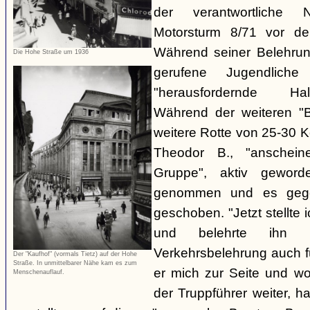
der verantwortliche 
Motorsturm 8/71 vor de
Während seiner Belehru
Die Hohe Straße um 1936
gerufene Jugendliche
"herausfordernde Ha
Während der weiteren "B
weitere Rotte von 25-30 K
Theodor B., "anschein
Gruppe", aktiv gewor
genommen und es gegen
geschoben. "Jetzt stellte
und belehrte ihn 
Verkehrsbelehrung auch für
Der "Kaufhof" (vormals Tietz) auf der Hohe
Straße. In unmittelbarer Nähe kam es zum
er mich zur Seite und wol
Menschenauflauf.
der Truppführer weiter,