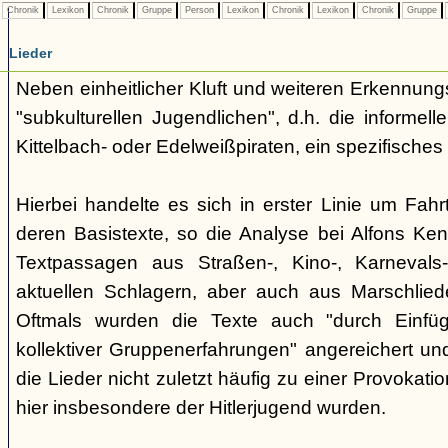
Chronik
Lexikon
Chronik
Gruppe
Person
Lexikon
Chronik
Lexikon
Chronik
Gruppe
Lieder
Neben einheitlicher Kluft und weiteren Erkennung
"subkulturellen Jugendlichen", d.h. die informe
Kittelbach- oder Edelweißpiraten, ein spezifisches 
Hierbei handelte es sich in erster Linie um Fahr
deren Basistexte, so die Analyse bei Alfons K
Textpassagen aus Straßen-, Kino-, Karnevals
aktuellen Schlagern, aber auch aus Marschlie
Oftmals wurden die Texte auch "durch Einfü
kollektiver Gruppenerfahrungen" angereichert und 
die Lieder nicht zuletzt häufig zu einer Provokat
hier insbesondere der Hitlerjugend wurden.