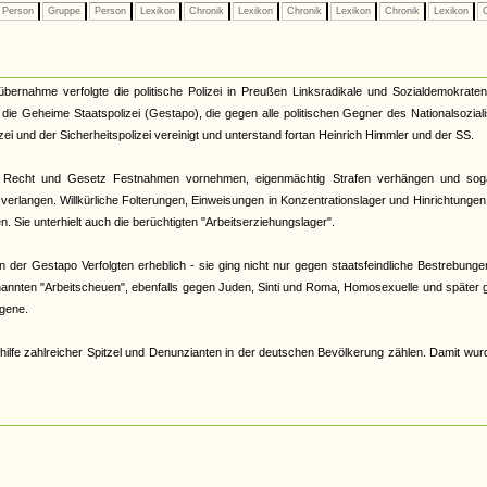
Person
Gruppe
Person
Lexikon
Chronik
Lexikon
Chronik
Lexikon
Chronik
Lexikon
C
tübernahme verfolgte die politische Polizei in Preußen Linksradikale und Sozialdemokrate
33 die Geheime Staatspolizei (Gestapo), die gegen alle politischen Gegner des Nationalsozia
zei und der Sicherheitspolizei vereinigt und unterstand fortan Heinrich Himmler und der SS.
 Recht und Gesetz Festnahmen vornehmen, eigenmächtig Strafen verhängen und sog
verlangen. Willkürliche Folterungen, Einweisungen in Konzentrationslager und Hinrichtunge
 Sie unterhielt auch die berüchtigten "Arbeitserziehungslager".
der Gestapo Verfolgten erheblich - sie ging nicht nur gegen staatsfeindliche Bestrebunge
nannten "Arbeitscheuen", ebenfalls gegen Juden, Sinti und Roma, Homosexuelle und später
gene.
hilfe zahlreicher Spitzel und Denunzianten in der deutschen Bevölkerung zählen. Damit wur