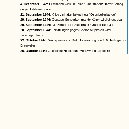
4. Dezember 1942:
Festnahmewelle in Kölner Gaststätten: Harter Schlag
gegen Edelweißpiraten
21. September 1944:
Kripo verhaftet bewaffnete "Ostarbeiterbande"
29. September 1944:
Gestapo-Sonderkommando Kütter wird eingesetzt
29. September 1944:
Die Ehrenfelder Steinbrück-Gruppe fliegt auf
30. September 1944:
Ermittlungen gegen Edelwewißpiraten wird
zurückgefahren
22. Oktober 1944:
Gestapoaktion in Köln: Einweisung von 110 Häftlingen in
Brauweiler
25. Oktober 1944:
Öffentliche Hinrichtung von Zwangsarbeitern