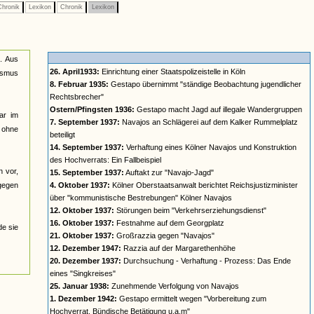
hronik
Lexikon
Chronik
Lexikon
n. Aus
26. April1933:
Einrichtung einer Staatspolizeistelle in Köln
lismus
8. Februar 1935:
Gestapo übernimmt "ständige Beobachtung jugendlicher
Rechtsbrecher"
Ostern/Pfingsten 1936:
Gestapo macht Jagd auf illegale Wandergruppen
ar im
7. September 1937:
Navajos an Schlägerei auf dem Kalker Rummelplatz
n ohne
beteiligt
14. September 1937:
Verhaftung eines Kölner Navajos und Konstruktion
des Hochverrats: Ein Fallbeispiel
n vor,
15. September 1937:
Auftakt zur "Navajo-Jagd"
 gegen
4. Oktober 1937:
Kölner Oberstaatsanwalt berichtet Reichsjustizminister
über "kommunistische Bestrebungen" Kölner Navajos
12. Oktober 1937:
Störungen beim "Verkehrserziehungsdienst"
16. Oktober 1937:
Festnahme auf dem Georgplatz
de sie
21. Oktober 1937:
Großrazzia gegen "Navajos"
12. Dezember 1947:
Razzia auf der Margarethenhöhe
20. Dezember 1937:
Durchsuchung - Verhaftung - Prozess: Das Ende
eines "Singkreises"
25. Januar 1938:
Zunehmende Verfolgung von Navajos
1. Dezember 1942:
Gestapo ermittelt wegen "Vorbereitung zum
Hochverrat, Bündische Betätigung u.a.m"