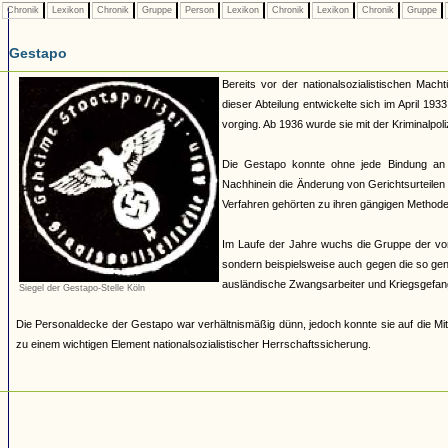
Chronik
Lexikon
Chronik
Gruppe
Person
Lexikon
Chronik
Lexikon
Chronik
Gruppe
Gestapo
Bereits vor der nationalsozialistischen Mach
dieser Abteilung entwickelte sich im April 19
vorging. Ab 1936 wurde sie mit der Kriminalpoli
Die Gestapo konnte ohne jede Bindung an
Nachhinein die Änderung von Gerichtsurteilen 
Verfahren gehörten zu ihren gängigen Methoden.
Im Laufe der Jahre wuchs die Gruppe der von 
sondern beispielsweise auch gegen die so ge
ausländische Zwangsarbeiter und Kriegsgefan
Siegel der Gestapo-Stelle Köln
Die Personaldecke der Gestapo war verhältnismäßig dünn, jedoch konnte sie auf die Mit
zu einem wichtigen Element nationalsozialistischer Herrschaftssicherung.