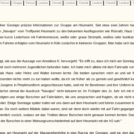
Person
Gruppe
Person
Lexikon
Chronik
Lexikon
Chronik
Lexikon
Chronik
Lexikon
C
lner Gestapo präzise Informationen zur Gruppe am Heumarkt. Seit etwa zwei Jahren ha
enen „Navajos“ vom Treffpunkt Heumarkt zu den bekannten Ausflugsorten wie Rösrath, Haus
i kurze Lederhose mit Fahrtenmesser, weiße oder graue Strümpfe, weißes oder buntkari
en Fahrten erfolgten vom Heumarkt in Köln zunächst in kleineren Gruppen. Man habe sich d
t, wie aus der Aussage von Anneliese K. hervorgeht: "Es trifft zu, dass ich mich am Sonnta
t noch mehreren Jugendlichen befunden habe. Ich hatte mich alleine mit dem Fahrrade vo
als Hans oder Heinz und Walter kennen lernte. Die beiden sprachen mich an und wir f
wesenden nichts mehr zu tun haben wollte, da ich sie früher als zu gemein und gewöhnlich 
gen Jungens in Pimpfenuniform angeschlossen hatte, weil mir ihr Benehmen und ihre Uniform 
unächst einmal der Ausdruck "Navajos" nicht bekannt ist: Im Frühjahr des Js. fuhr ich mit 
ten uns einige Burschen auf Fahrrädern, die uns ansprachen und fragten, ob wir nicht e
rklärt. Einige Sonntage später trafen wir uns dann auf dem Heumarkt und fuhren zusammen b
t an. Da noch weitere Mädels dabei waren, sind wir denn doch wieder mit auf Fahrt gegange
iemlich zurück, sodass wir das Treiben dieser Burschen nicht genauer kennen lernten. Da
il der Burschen in einer Meinungsverschiedenheit auf dem Heumarkt mit der HJ sah."
ppe am Heumarkt auf der Margarethenhöhe in eine Razzia der Gestapo, weil sie dort das