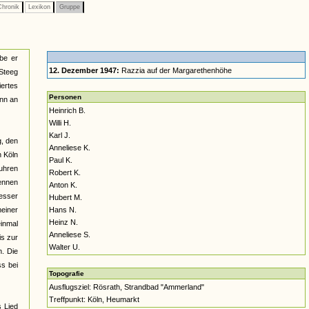
hronik
Lexikon
Gruppe
be er
12. Dezember 1947:
Razzia auf der Margarethenhöhe
 Steeg
ertes
Personen
ann an
Heinrich B.
Willi H.
Karl J.
g, den
Anneliese K.
n Köln
Paul K.
uhren
Robert K.
kennen
Anton K.
besser
Hubert M.
meiner
Hans N.
Heinz N.
inmal
Anneliese S.
is zur
Walter U.
n. Die
ss bei
Topografie
Ausflugsziel: Rösrath, Strandbad "Ammerland"
Treffpunkt: Köln, Heumarkt
 Lied