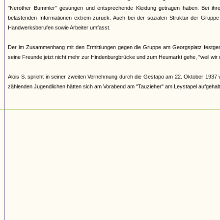
"Nerother Bummler" gesungen und entsprechende Kleidung getragen haben. Bei ihre
belastenden Informationen extrem zurück. Auch bei der sozialen Struktur der Gruppe 
Handwerksberufen sowie Arbeiter umfasst.
Der im Zusammenhang mit den Ermittlungen gegen die Gruppe am Georgsplatz festgeno
seine Freunde jetzt nicht mehr zur Hindenburgbrücke und zum Heumarkt gehe, "weil wir 
Alois S. spricht in seiner zweiten Vernehmung durch die Gestapo am 22. Oktober 1937 
zählenden Jugendlichen hätten sich am Vorabend am "Tauzieher" am Leystapel aufgehalt