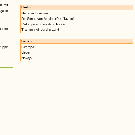
n mit
Lieder
nge in
Nerother Bummler
Die Sonne von Mexiko (Der Navajo)
Platoff preisen wir den Helden
r und
Trampen wir durchs Land
Lexikon
Gruppe
Gestapo
Lieder
Navajo