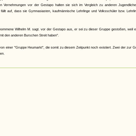
n Vernehmungen vor der Gestapo halten sie sich im Vergleich zu anderen Jugendliche
fällt auf, dass sie Gymnasiasten, kaufmännische Lehrlinge und Volksschüler bzw. Lehrli
mmene Wilhelm M. sagt. vor der Gestapo aus, er sei zu dieser Gruppe gestoßen, weil e
mit den anderen Burschen Streit haben".
von einer "Gruppe Heumarkt", die somit zu diesem Zeitpunkt noch existiert. Zwei der zur 
en.