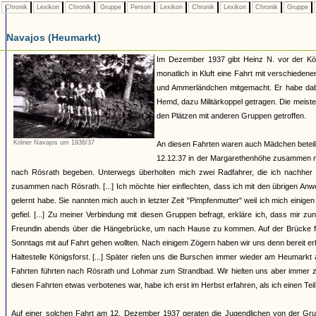
Chronik
Lexikon
Chronik
Gruppe
Person
Lexikon
Chronik
Lexikon
Chronik
Gruppe
Navajos (Heumarkt)
Im Dezember 1937 gibt Heinz N. vor der Kö
monatlich in Kluft eine Fahrt mit verschied
und Ammerländchen mitgemacht. Er habe dabe
Hemd, dazu Militärkoppel getragen. Die meist
den Plätzen mit anderen Gruppen getroffen.
Kölner Navajos um 1936/37
An diesen Fahrten waren auch Mädchen beteilig
12.12.37 in der Margarethenhöhe zusammen mi
nach Rösrath begeben. Unterwegs überholten mich zwei Radfahrer, die ich nachher 
zusammen nach Rösrath. [...] Ich möchte hier einflechten, dass ich mit den übrigen An
gelernt habe. Sie nannten mich auch in letzter Zeit "Pimpfenmutter" weil ich mich eini
gefiel. [...] Zu meiner Verbindung mit diesen Gruppen befragt, erkläre ich, dass mir z
Freundin abends über die Hängebrücke, um nach Hause zu kommen. Auf der Brücke folg
Sonntags mit auf Fahrt gehen wollten. Nach einigem Zögern haben wir uns denn bereit e
Haltestelle Königsforst. [...] Später riefen uns die Burschen immer wieder am Heumark
Fahrten führten nach Rösrath und Lohmar zum Strandbad. Wir hielten uns aber immer z
diesen Fahrten etwas verbotenes war, habe ich erst im Herbst erfahren, als ich einen Te
Auf einer solchen Fahrt am 12. Dezember 1937 geraten die Jugendlichen von der Gru