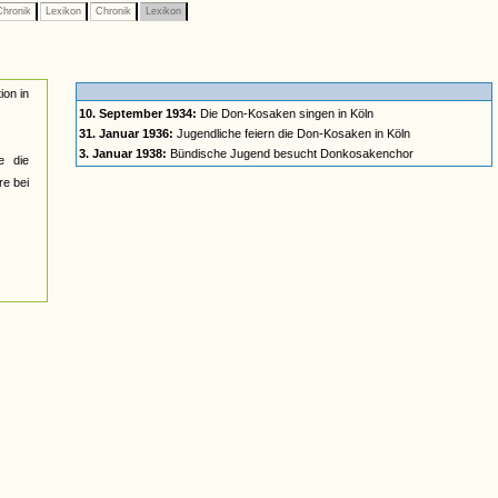
hronik
Lexikon
Chronik
Lexikon
ion in
10. September 1934:
Die Don-Kosaken singen in Köln
31. Januar 1936:
Jugendliche feiern die Don-Kosaken in Köln
3. Januar 1938:
Bündische Jugend besucht Donkosakenchor
e die
re bei