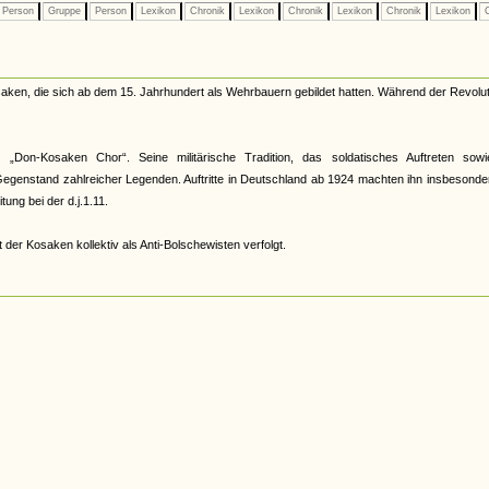
Person
Gruppe
Person
Lexikon
Chronik
Lexikon
Chronik
Lexikon
Chronik
Lexikon
C
ken, die sich ab dem 15. Jahrhundert als Wehrbauern gebildet hatten. Während der Revolut
r „Don-Kosaken Chor“. Seine militärische Tradition, das soldatisches Auftreten sowi
genstand zahlreicher Legenden. Auftritte in Deutschland ab 1924 machten ihn insbesonde
ung bei der d.j.1.11.
 der Kosaken kollektiv als Anti-Bolschewisten verfolgt.