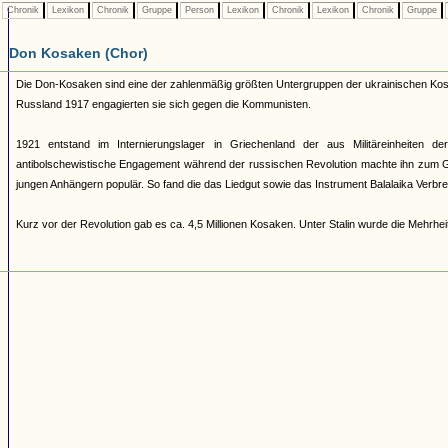
Chronik
Lexikon
Chronik
Gruppe
Person
Lexikon
Chronik
Lexikon
Chronik
Gruppe
Don Kosaken (Chor)
Die Don-Kosaken sind eine der zahlenmäßig größten Untergruppen der ukrainischen Kosa
Russland 1917 engagierten sie sich gegen die Kommunisten.
1921 entstand im Internierungslager in Griechenland der aus Militäreinheiten de
antibolschewistische Engagement während der russischen Revolution machte ihn zum Ge
jungen Anhängern populär. So fand die das Liedgut sowie das Instrument Balalaika Verbreit
Kurz vor der Revolution gab es ca. 4,5 Millionen Kosaken. Unter Stalin wurde die Mehrheit