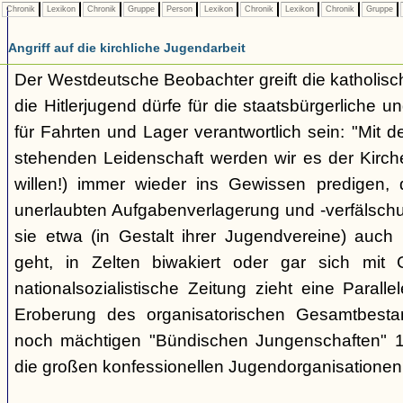
Chronik
Lexikon
Chronik
Gruppe
Person
Lexikon
Chronik
Lexikon
Chronik
Gruppe
Angriff auf die kirchliche Jugendarbeit
Der Westdeutsche Beobachter greift die katholisch
die Hitlerjugend dürfe für die staatsbürgerliche un
für Fahrten und Lager verantwortlich sein: "Mit
stehenden Leidenschaft werden wir es der Kirche
willen!) immer wieder ins Gewissen predigen, 
unerlaubten Aufgabenverlagerung und -verfälsch
sie etwa (in Gestalt ihrer Jugendvereine) auch k
geht, in Zelten biwakiert oder gar sich mit G
nationalsozialistische Zeitung zieht eine Paralle
Eroberung des organisatorischen Gesamtbest
noch mächtigen "Bündischen Jungenschaften" 1
die großen konfessionellen Jugendorganisationen