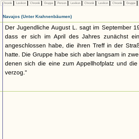
Chronik
Lexikon
Chronik
Gruppe
Person
Lexikon
Chronik
Lexikon
Chronik
Gruppe
Navajos (Unter Krahnenbäumen)
Der Jugendliche August L. sagt im September 1
dass er sich im April des Jahres zunächst e
angeschlossen habe, die ihren Treff in der St
hatte. Die Gruppe habe sich aber langsam in zwe
denen sich die eine zum Appellhofplatz und di
verzog."