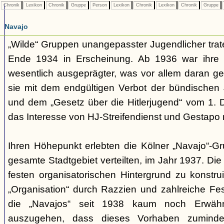
Chronik
Lexikon
Chronik
Gruppe
Person
Lexikon
Chronik
Lexikon
Chronik
Gruppe
Navajo
„Wilde“ Gruppen unangepasster Jugendlicher trate
Ende 1934 in Erscheinung. Ab 1936 war ihre 
wesentlich ausgeprägter, was vor allem daran ge
sie mit dem endgültigen Verbot der bündischen
und dem „Gesetz über die Hitlerjugend“ vom 1. 
das Interesse von HJ-Streifendienst und Gestapo 
Ihren Höhepunkt erlebten die Kölner „Navajo“-Gr
gesamte Stadtgebiet verteilten, im Jahr 1937. Di
festen organisatorischen Hintergrund zu konstru
„Organisation“ durch Razzien und zahlreiche F
die „Navajos“ seit 1938 kaum noch Erwähn
auszugehen, dass dieses Vorhaben zumindes