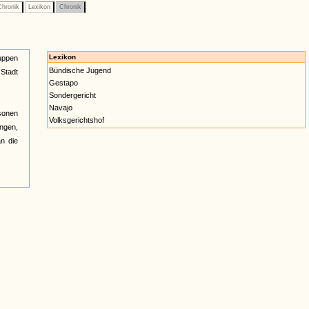
hronik
Lexikon
Chronik
Lexikon
ruppen
Bündische Jugend
 Stadt
Gestapo
Sondergericht
Navajo
sonen
Volksgerichtshof
ngen,
n die