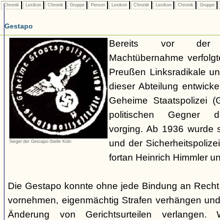
Chronik
Lexikon
Chronik
Gruppe
Person
Lexikon
Chronik
Lexikon
Chronik
Gruppe
Gestapo
Bereits vor der nat
Machtübernahme verfolgte 
Preußen Linksradikale u
dieser Abteilung entwicke
Geheime Staatspolizei (
politischen Gegner de
vorging. Ab 1936 wurde si
und der Sicherheitspolize
Siegel der Gestapo-Stelle Köln
fortan Heinrich Himmler u
Die Gestapo konnte ohne jede Bindung an Rech
vornehmen, eigenmächtig Strafen verhängen und
Änderung von Gerichtsurteilen verlangen. Wi