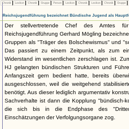
Chronik
Lexikon
Chronik
Gruppe
Person
Lexikon
Chronik
Lexikon
Chronik
Gruppe
Reichsjugendführung bezeichnet Bündische Jugend als Hauptf
Der stellvertretende Chef des Amtes fü
Reichsjugendführung Gerhard Mögling bezeichnet 
Gruppen als "Träger des Bolschewismus" und "sc
Das passiert zu einem Zeitpunkt, als zum ei
Widerstand im wesentlichen zerschlagen ist. Zum
HJ gelangten bündischen Strukturen und Führer
Anfangszeit gern bedient hatte, bereits überwi
ausgeschlossen, weil die weitgehend stabilisier
benötigt. Aus dieser lediglich argumentativ konst
Sachverhalte ist dann die Kopplung "bündisch-
die sich bis in die Endphase des "Dritte
Einschätzungen der Verfolgungsorgane zog.